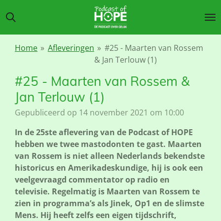
Ga
direct
naar
de
Home
»
Afleveringen
»
#25 - Maarten van Rossem
hoofdinhoud
& Jan Terlouw (1)
#25 - Maarten van Rossem &
Jan Terlouw (1)
Gepubliceerd op 14 november 2021 om 10:00
In de 25ste aflevering van de Podcast of HOPE
hebben we twee mastodonten te gast. Maarten
van Rossem is niet alleen Nederlands bekendste
historicus en Amerikadeskundige, hij is ook een
veelgevraagd commentator op radio en
televisie. Regelmatig is Maarten van Rossem te
zien in programma’s als Jinek, Op1 en de slimste
Mens.
Hij heeft zelfs een eigen tijdschrift,