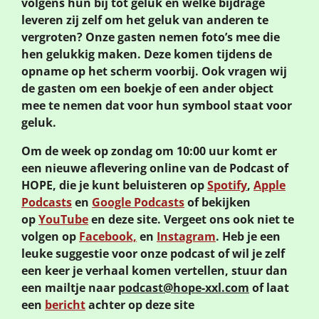
volgens hun bij tot geluk en welke bijdrage
leveren zij zelf om het geluk van anderen te
vergroten? Onze gasten nemen foto’s mee die
hen gelukkig maken. Deze komen tijdens de
opname op het scherm voorbij. Ook vragen wij
de gasten om een boekje of een ander object
mee te nemen dat voor hun symbool staat voor
geluk.
Om de week op zondag om 10:00 uur komt er
een nieuwe aflevering online van de Podcast of
HOPE, die je kunt beluisteren op
Spotify
,
Apple
Podcasts
en
Google Podcasts
of bekijken
op
YouTube
en deze site. Vergeet ons ook niet te
volgen op
Facebook,
en
Instagram
. Heb je een
leuke suggestie voor onze podcast of wil je zelf
een keer je verhaal komen vertellen, stuur dan
een mailtje naar
podcast@hope-xxl.com
of laat
een
bericht
achter op deze site