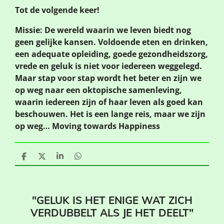
Tot de volgende keer!
Missie: De wereld waarin we leven biedt nog
geen gelijke kansen. Voldoende eten en drinken,
een adequate opleiding, goede gezondheidszorg,
vrede en geluk is niet voor iedereen weggelegd.
Maar stap voor stap wordt het beter en zijn we
op weg naar een oktopische samenleving,
waarin iedereen zijn of haar leven als goed kan
beschouwen. Het is een lange reis, maar we zijn
op weg… Moving towards Happiness
D
D
S
D
e
e
h
e
l
e
a
l
e
l
r
e
n
e
n
"GELUK IS HET ENIGE WAT ZICH
VERDUBBELT ALS JE HET DEELT"