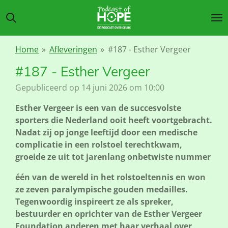
Ga
direct
naar
de
Home
»
Afleveringen
»
#187 - Esther Vergeer
hoofdinhoud
#187 - Esther Vergeer
Gepubliceerd op 14 juni 2026 om 10:00
Esther Vergeer is een van de succesvolste
sporters die Nederland ooit heeft voortgebracht.
Nadat zij op jonge leeftijd door een medische
complicatie in een rolstoel terechtkwam,
groeide ze uit tot jarenlang onbetwiste nummer
één van de wereld in het rolstoeltennis en won
ze zeven paralympische gouden medailles.
Tegenwoordig inspireert ze als spreker,
bestuurder en oprichter van de Esther Vergeer
Foundation anderen met haar verhaal over