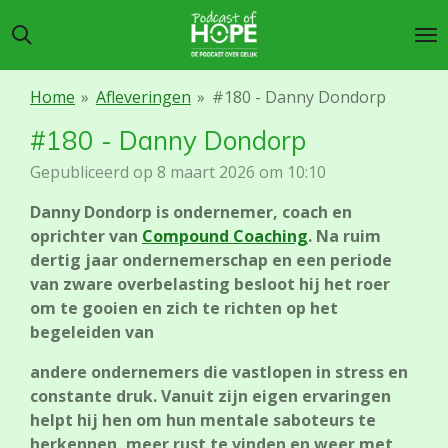
Ga
direct
naar
de
Home
»
Afleveringen
»
#180 - Danny Dondorp
hoofdinhoud
#180 - Danny Dondorp
Gepubliceerd op 8 maart 2026 om 10:10
Danny Dondorp is ondernemer, coach en
oprichter van
Compound Coaching
. Na ruim
dertig jaar ondernemerschap en een periode
van zware overbelasting besloot hij het roer
om te gooien en zich te richten op het
begeleiden van
andere ondernemers die vastlopen in stress en
constante druk. Vanuit zijn eigen ervaringen
helpt hij hen om hun mentale saboteurs te
herkennen, meer rust te vinden en weer met