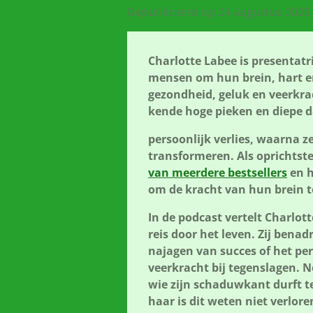
Gepubliceerd op 24 augustus 2025
Charlotte Labee is presentatr
mensen om hun brein, hart en
gezondheid, geluk en veerkra
kende hoge pieken en diepe d
persoonlijk verlies, waarna ze
transformeren. Als oprichtst
van meerdere bestsellers
en h
om de kracht van hun brein 
In de podcast vertelt Charlot
reis door het leven. Zij benad
najagen van succes of het perf
veerkracht bij tegenslagen. N
wie zijn schaduwkant durft te
haar is dit weten niet verlor