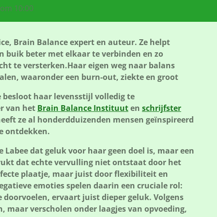
 om 10:00
ice, Brain Balance expert en auteur. Ze helpt
 buik beter met elkaar te verbinden en zo
cht te versterken.
Haar eigen weg naar balans
alen, waaronder een burn-out, ziekte en groot
 besloot haar levensstijl volledig te
er van het
Brain Balance Instituut
en
schrijfster
eeft ze al honderdduizenden mensen geïnspireerd
te ontdekken.
te Labee dat geluk voor haar geen doel is, maar een
rukt dat echte vervulling niet ontstaat door het
ecte plaatje, maar juist door flexibiliteit en
egatieve emoties spelen daarin een cruciale rol:
 doorvoelen, ervaart juist dieper geluk. Volgens
en, maar verscholen onder laagjes van opvoeding,