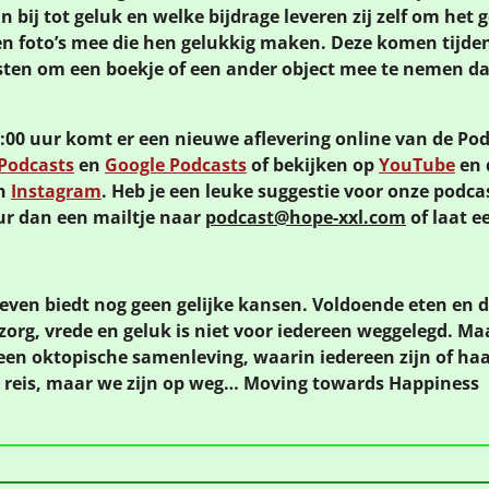
n bij tot geluk en welke bijdrage leveren zij zelf om het
n foto’s mee die hen gelukkig maken. Deze komen tijd
asten om een boekje of een ander object mee te nemen d
0 uur komt er een nieuwe aflevering online van de Podc
Podcasts
en
Google Podcasts
of bekijken op
YouTube
en 
n
Instagram
. Heb je een leuke suggestie voor onze podcast
ur dan een mailtje naar
podcast@hope-xxl.com
of laat 
leven biedt nog geen gelijke kansen. Voldoende eten en 
org, vrede en geluk is niet voor iedereen weggelegd. Ma
een oktopische samenleving, waarin iedereen zijn of haa
e reis, maar we zijn op weg… Moving towards Happiness