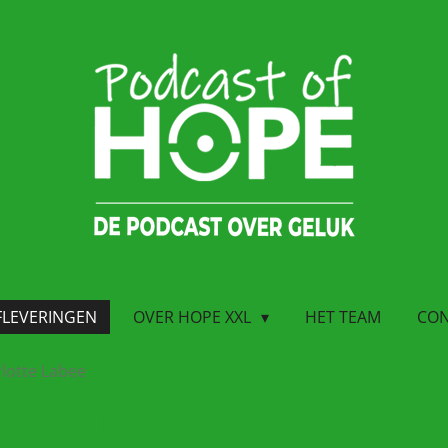
FLEVERINGEN
OVER HOPE XXL
HET TEAM
CON
rlotte Labee
tte Labee