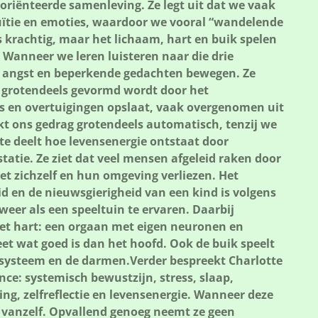
eoriënteerde samenleving. Ze legt uit dat we vaak
uïtie en emoties, waardoor we vooral “wandelende
 krachtig, maar het lichaam, hart en buik spelen
. Wanneer we leren luisteren naar die drie
j angst en beperkende gedachten bewegen. Ze
 grotendeels gevormd wordt door het
s en overtuigingen opslaat, vaak overgenomen uit
kt ons gedrag grotendeels automatisch, tenzij we
te deelt hoe levensenergie ontstaat door
statie. Ze ziet dat veel mensen afgeleid raken door
t zichzelf en hun omgeving verliezen. Het
d en de nieuwsgierigheid van een kind is volgens
weer als een speeltuin te ervaren. Daarbij
et hart: een orgaan met eigen neuronen en
et wat goed is dan het hoofd. Ook de buik speelt
nsysteem en de darmen.Verder bespreekt Charlotte
nce: systemisch bewustzijn, stress, slaap,
ng, zelfreflectie en levensenergie. Wanneer deze
k vanzelf. Opvallend genoeg neemt ze geen