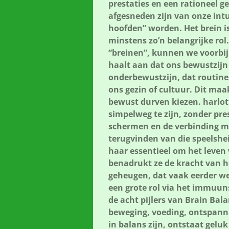
prestaties en een rationeel g
afgesneden zijn van onze int
hoofden” worden. Het brein is
minstens zo’n belangrijke rol
“breinen”, kunnen we voorbi
haalt aan dat ons bewustzijn
onderbewustzijn, dat routine
ons gezin of cultuur. Dit maa
bewust durven kiezen. harlot
simpelweg te zijn, zonder pre
schermen en de verbinding me
terugvinden van die speelshei
haar essentieel om het leven 
benadrukt ze de kracht van h
geheugen, dat vaak eerder we
een grote rol via het immuu
de acht pijlers van Brain Bala
beweging, voeding, ontspanni
in balans zijn, ontstaat gelu