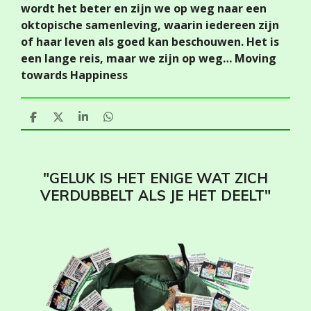
wordt het beter en zijn we op weg naar een
oktopische samenleving, waarin iedereen zijn
of haar leven als goed kan beschouwen. Het is
een lange reis, maar we zijn op weg… Moving
towards Happiness
D
D
S
D
e
e
h
e
l
e
a
l
e
l
r
e
n
e
n
"GELUK IS HET ENIGE WAT ZICH
VERDUBBELT ALS JE HET DEELT"