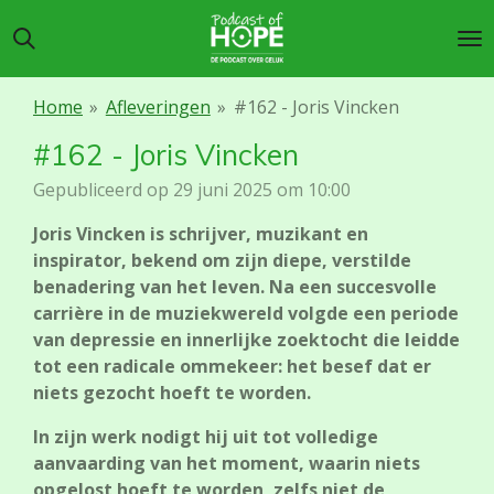
Ga
direct
naar
de
Home
»
Afleveringen
»
#162 - Joris Vincken
hoofdinhoud
#162 - Joris Vincken
Gepubliceerd op 29 juni 2025 om 10:00
Joris Vincken is schrijver, muzikant en
inspirator, bekend om zijn diepe, verstilde
benadering van het leven. Na een succesvolle
carrière in de muziekwereld volgde een periode
van depressie en innerlijke zoektocht die leidde
tot een radicale ommekeer: het besef dat er
niets gezocht hoeft te worden.
In zijn werk nodigt hij uit tot volledige
aanvaarding van het moment, waarin niets
opgelost hoeft te worden, zelfs niet de