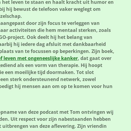
in het leven te staan en haalt kracht uit humor en
bij hij bewust de telefoon vaker weglegt om
ezelschap.
t aangepast door zijn focus te verleggen van
naar activiteiten die hem mentaal sterken, zoals
O-project. Ook deelt hij het belang van
waarbij hij iedere dag afsluit met dankbaarheid
plaats van te focussen op beperkingen. Zijn boek,
f leven met ongeneeslijke kanker
, dat gaat over
gediend als een vorm van therapie. Hij hoopt
e een moeilijke tijd doormaken. Tot slot
 een sterk ondersteunend netwerk, zowel
moedigt hij mensen aan om op te komen voor hun
opname van deze podcast met Tom ontvingen wij
eden. Uit respect voor zijn nabestaanden hebben
 uitbrengen van deze aflevering. Zijn vriendin