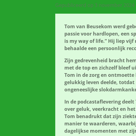
Gepubliceerd op 3 november 2024
Tom van Beusekom werd gebor
passie voor hardlopen, een s
is my way of life.” Hij liep v
behaalde een persoonlijk reco
Zijn gedrevenheid bracht hem
met de top en zichzelf bleef 
Tom in de zorg en ontmoette h
gelukkig leven deelde, totdat 
ongeneeslijke slokdarmkanke
In de podcastaflevering deel
over geluk, veerkracht en h
Tom benadrukt dat zijn ziekt
manier te waarderen, waarbij 
dagelijkse momenten met zijn