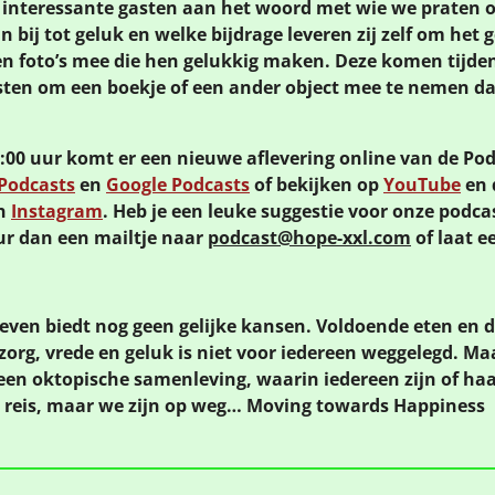
interessante gasten aan het woord met wie we praten ov
n bij tot geluk en welke bijdrage leveren zij zelf om het
n foto’s mee die hen gelukkig maken. Deze komen tijd
asten om een boekje of een ander object mee te nemen d
0 uur komt er een nieuwe aflevering online van de Podc
Podcasts
en
Google Podcasts
of bekijken op
YouTube
en 
n
Instagram
. Heb je een leuke suggestie voor onze podcast
ur dan een mailtje naar
podcast@hope-xxl.com
of laat 
leven biedt nog geen gelijke kansen. Voldoende eten en 
org, vrede en geluk is niet voor iedereen weggelegd. Ma
een oktopische samenleving, waarin iedereen zijn of haa
e reis, maar we zijn op weg… Moving towards Happiness