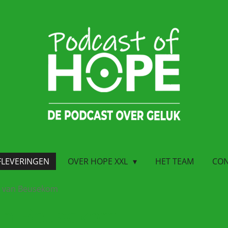
FLEVERINGEN
OVER HOPE XXL
HET TEAM
CON
m van Beusekom
an Beusekom