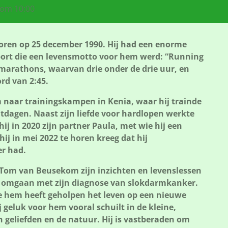
 om 10:00
en op 25 december 1990. Hij had een enorme
port die een levensmotto voor hem werd: “Running
ijf marathons, waarvan drie onder de drie uur, en
rd van 2:45.
 naar trainingskampen in Kenia, waar hij trainde
uitdagen. Naast zijn liefde voor hardlopen werkte
ij in 2020 zijn partner Paula, met wie hij een
hij in mei 2022 te horen kreeg dat hij
r had.
t Tom van Beusekom zijn inzichten en levenslessen
et omgaan met zijn diagnose van slokdarmkanker.
e hem heeft geholpen het leven op een nieuwe
geluk voor hem vooral schuilt in de kleine,
 geliefden en de natuur. Hij is vastberaden om