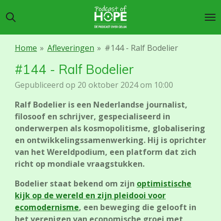
Ga
direct
naar
de
Home
»
Afleveringen
»
#144 - Ralf Bodelier
hoofdinhoud
#144 - Ralf Bodelier
Gepubliceerd op 20 oktober 2024 om 10:00
Ralf Bodelier is een Nederlandse journalist,
filosoof en schrijver, gespecialiseerd in
onderwerpen als kosmopolitisme, globalisering
en ontwikkelingssamenwerking. Hij is oprichter
van het Wereldpodium, een platform dat zich
richt op mondiale vraagstukken.
Bodelier staat bekend om zijn
optimistische
kijk op de wereld en zijn pleidooi voor
ecomodernisme
, een beweging die gelooft in
het verenigen van economische groei met