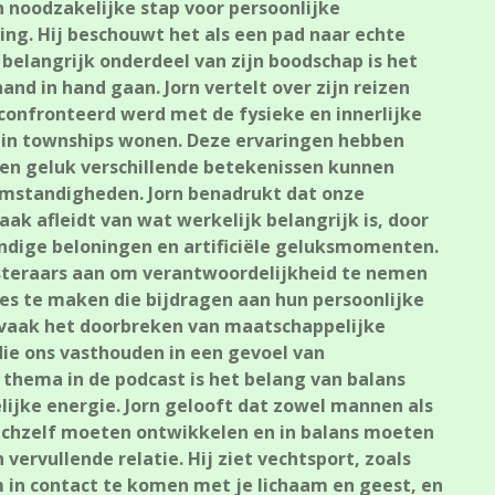
 noodzakelijke stap voor persoonlijke
ng. Hij beschouwt het als een pad naar echte
 belangrijk onderdeel van zijn boodschap is het
and in hand gaan. Jorn vertelt over zijn reizen
econfronteerd werd met de fysieke en innerlijke
in townships wonen. Deze ervaringen hebben
 en geluk verschillende betekenissen kunnen
omstandigheden. Jorn benadrukt dat onze
ak afleidt van wat werkelijk belangrijk is, door
ondige beloningen en artificiële geluksmomenten.
isteraars aan om verantwoordelijkheid te nemen
es te maken die bijdragen aan hun persoonlijke
t vaak het doorbreken van maatschappelijke
ie ons vasthouden in een gevoel van
thema in de podcast is het belang van balans
ijke energie. Jorn gelooft dat zowel mannen als
ichzelf moeten ontwikkelen en in balans moeten
ervullende relatie. Hij ziet vechtsport, zoals
 in contact te komen met je lichaam en geest, en