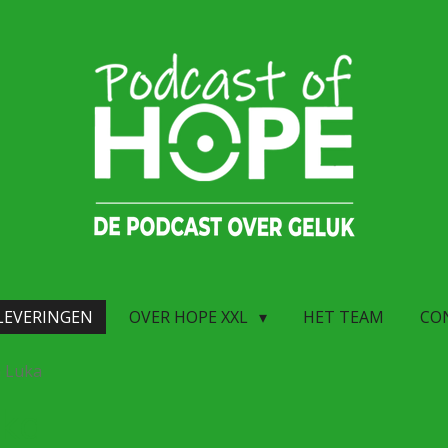
LEVERINGEN
OVER HOPE XXL
HET TEAM
CO
n Luka
uka