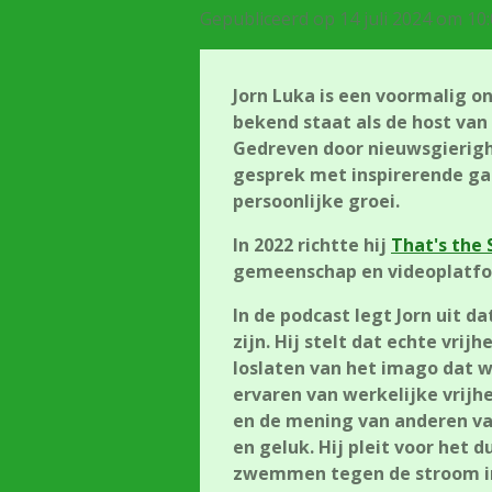
Gepubliceerd op 14 juli 2024 om 10
Jorn Luka is een voormalig on
bekend staat als de host van
Gedreven door nieuwsgierighe
gesprek met inspirerende ga
persoonlijke groei.
In 2022 richtte hij
That's the 
gemeenschap en videoplatf
In de podcast legt Jorn uit 
zijn. Hij stelt dat echte vrij
loslaten van het imago dat 
ervaren van werkelijke vrijhe
en de mening van anderen va
en geluk. Hij pleit voor het 
zwemmen tegen de stroom in 