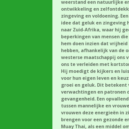
weerstand een natuurlijke en
ontwikkeling en zelfontdekki
zingeving en voldoening. Een
idee dat geluk en zingeving h
naar Zuid-Afrika, waar hij g
beperkingen van mensen die 
hem doen inzien dat vrijheid
hebben, afhankelijk van de 
westerse maatschappij ons va
ons te verleiden met kortst
Hij moedigt de kijkers en lu
voor hun eigen leven en keuz
groei en geluk. Dit beteken
verwachtingen en patronen d
gevangenheid. Een opvallend 
tussen mannelijke en vrouwel
vrouwen deze energieën in z
brengen voor een gezonde en v
Muay Thai, als een middel om