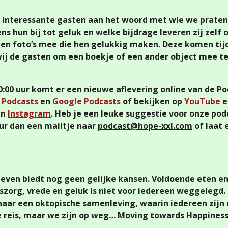
 interessante gasten aan het woord met wie we praten
ens hun bij tot geluk en welke bijdrage leveren zij zelf
en foto’s mee die hen gelukkig maken. Deze komen tij
wij de gasten om een boekje of een ander object mee t
0 uur komt er een nieuwe aflevering online van de Pod
 Podcasts
en
Google Podcasts
of bekijken op
YouTube
e
en
Instagram
. Heb je een leuke suggestie voor onze podc
ur dan een mailtje naar
podcast@hope-xxl.com
of laat
leven biedt nog geen gelijke kansen. Voldoende eten e
zorg, vrede en geluk is niet voor iedereen weggelegd.
naar een oktopische samenleving, waarin iedereen zijn 
e reis, maar we zijn op weg… Moving towards Happines