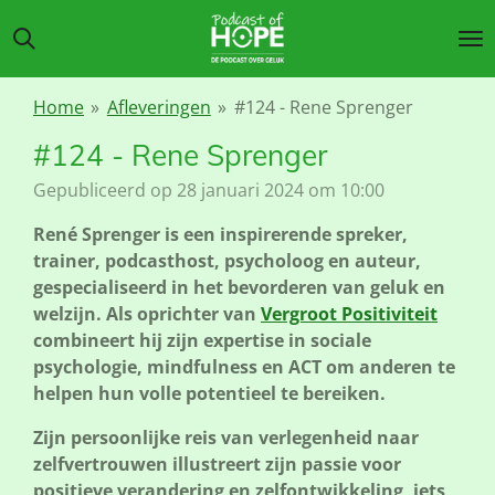
Ga
direct
naar
de
Home
»
Afleveringen
»
#124 - Rene Sprenger
hoofdinhoud
#124 - Rene Sprenger
Gepubliceerd op 28 januari 2024 om 10:00
René Sprenger is een inspirerende spreker,
trainer, podcasthost, psycholoog en auteur,
gespecialiseerd in het bevorderen van geluk en
welzijn. Als oprichter van
Vergroot Positiviteit
combineert hij zijn expertise in sociale
psychologie, mindfulness en ACT om anderen te
helpen hun volle potentieel te bereiken.
Zijn persoonlijke reis van verlegenheid naar
zelfvertrouwen illustreert zijn passie voor
positieve verandering en zelfontwikkeling, iets