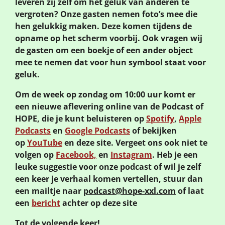
leveren zij zelf om het geluk van anderen te
vergroten? Onze gasten nemen foto’s mee die
hen gelukkig maken. Deze komen tijdens de
opname op het scherm voorbij. Ook vragen wij
de gasten om een boekje of een ander object
mee te nemen dat voor hun symbool staat voor
geluk.
Om de week op zondag om 10:00 uur komt er
een nieuwe aflevering online van de Podcast of
HOPE, die je kunt beluisteren op
Spotify
,
Apple
Podcasts
en
Google Podcasts
of bekijken
op
YouTube
en deze site. Vergeet ons ook niet te
volgen op
Facebook,
en
Instagram
. Heb je een
leuke suggestie voor onze podcast of wil je zelf
een keer je verhaal komen vertellen, stuur dan
een mailtje naar
podcast@hope-xxl.com
of laat
een
bericht
achter op deze site
Tot de volgende keer!