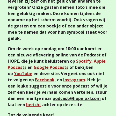
leveren zij zelf om het geluk van anderen te
vergroten? Onze gasten nemen foto’s mee die
hen gelukkig maken. Deze komen tijdens de
opname op het scherm voorbij. Ook vragen wij
de gasten om een boekje of een ander object
mee te nemen dat voor hun symbool staat voor
geluk.
Om de week op zondag om 10:00 uur komt er
een nieuwe aflevering online van de Podcast of
HOPE, die je kunt beluisteren op
Spotify
,
Apple
Podcasts
en
Google Podcasts
of bekijken
op
YouTube
en deze site. Vergeet ons ook niet
te volgen op
Facebook,
en
Instagram
. Heb je
een leuke suggestie voor onze podcast of wil je
zelf een keer je verhaal komen vertellen, stuur
dan een mailtje naar
podcast@hope-xxl.com
of
laat een
bericht
achter op deze site
Tot de volgende keer!