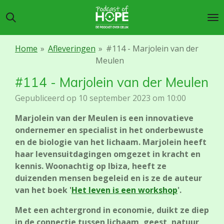
Ga
direct
naar
de
Home
»
Afleveringen
»
#114 - Marjolein van der
hoofdinhoud
Meulen
#114 - Marjolein van der Meulen
Gepubliceerd op 10 september 2023 om 10:00
Marjolein van der Meulen is een innovatieve
ondernemer en specialist in het onderbewuste
en de biologie van het lichaam. Marjolein heeft
haar levensuitdagingen omgezet in kracht en
kennis. Woonachtig op Ibiza, heeft ze
duizenden mensen begeleid en is ze de auteur
van het boek '
Het leven is een workshop
'.
Met een achtergrond in economie, duikt ze diep
in de connectie tussen lichaam, geest, natuur