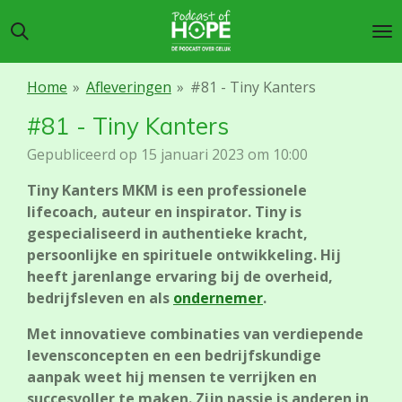
Ga
direct
naar
de
Home
»
Afleveringen
»
#81 - Tiny Kanters
hoofdinhoud
#81 - Tiny Kanters
Gepubliceerd op 15 januari 2023 om 10:00
Tiny Kanters MKM is een professionele
lifecoach, auteur en inspirator. Tiny is
gespecialiseerd in authentieke kracht,
persoonlijke en spirituele ontwikkeling. Hij
heeft jarenlange ervaring bij de overheid,
bedrijfsleven en als
ondernemer
.
Met innovatieve combinaties van verdiepende
levensconcepten en een bedrijfskundige
aanpak weet hij mensen te verrijken en
succesvoller te maken. Zijn passie is anderen in